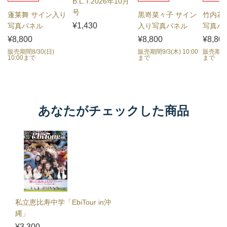
B.L.T.2026年10月
号
蓬莱舞 サイン入り
黒嵜菜々子 サイン
竹内花
¥1,430
写真パネル
入り写真パネル
写真パ
¥8,800
¥8,800
¥8,80
販売期間8/30(日)
販売期間9/3(木) 10:00
販売期間9/
10:00まで
まで
まで
あなたがチェックした商品
私立恵比寿中学「EbiTour in沖
縄」
¥3,300