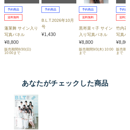
予約商品
予約商品
予約商品
予約商
送料無料
送料無料
送料無
B.L.T.2026年10月
号
蓬莱舞 サイン入り
黒嵜菜々子 サイン
竹内花
¥1,430
写真パネル
入り写真パネル
写真パ
¥8,800
¥8,800
¥8,80
販売期間8/30(日)
販売期間9/3(木) 10:00
販売期間9/
10:00まで
まで
まで
あなたがチェックした商品